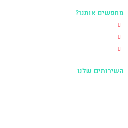
מחפשים אותנו?
אריה שנקר 1, הרצליה, 4672501
0508119637
digital.adpower@gmail.com
השירותים שלנו
קידום ממומן בגוגל
קידום ממומן בפייסבוק
קידום ממומן בלינקדאין
קידום ממומן באינסטגרם
בניית אתרים