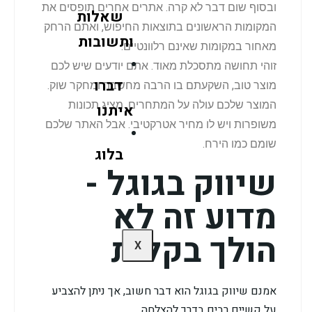
ובסוף שום דבר לא קרה. אתרים אחרים תופסים את
שאלות
המקומות הראשונים בתוצאות החיפוש, ואתם הרחק
ותשובות
מאחור במקומות שאינם רלוונטיים.
זוהי תחושה מתסכלת מאוד. אתם יודעים שיש לכם
דברו
מוצר טוב, השקעתם בו הרבה מחשבה ומחקר שוק.
המוצר שלכם עולה על המתחרים, מציג תכונות
איתנו
משופרות ויש לו מחיר אטרקטיבי. אבל האתר שלכם
שומם כמו הירח.
בלוג
שיווק בגוגל -
מדוע זה לא
הולך בקלות
X
אמנם שיווק בגוגל הוא דבר חשוב, אך ניתן להצביע
על קשיים רבים בדרך להצלחה.