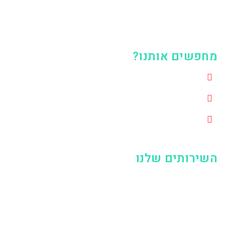
חפשים אותנו?
אריה שנקר 1, הרצליה, 4672501
0508119637
digital.adpower@gmail.com
שירותים שלנו
קידום ממומן בגוגל
קידום ממומן בפייסבוק
קידום ממומן בלינקדאין