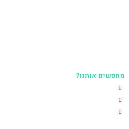
חפשים אותנו?
אריה שנקר 1, הרצליה, 4672501
0508119637
digital.adpower@gmail.com