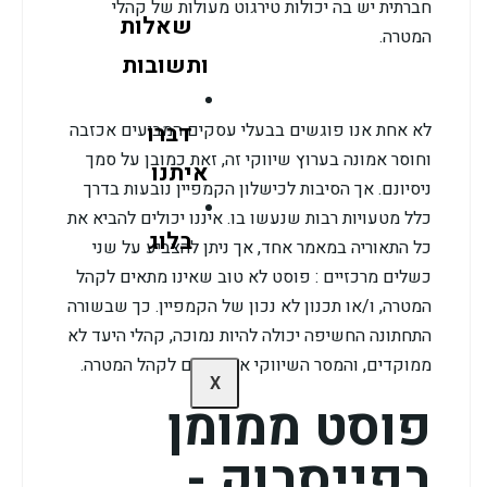
חברתית יש בה יכולות טירגוט מעולות של קהלי
שאלות
המטרה.
ותשובות
דברו
לא אחת אנו פוגשים בבעלי עסקים המביעים אכזבה
וחוסר אמונה בערוץ שיווקי זה, זאת כמובן על סמך
איתנו
ניסיונם. אך הסיבות לכישלון הקמפיין נובעות בדרך
כלל מטעויות רבות שנעשו בו. איננו יכולים להביא את
בלוג
כל התאוריה במאמר אחד, אך ניתן להצביע על שני
כשלים מרכזיים : פוסט לא טוב שאינו מתאים לקהל
המטרה, ו/או תכנון לא נכון של הקמפיין. כך שבשורה
התחתונה החשיפה יכולה להיות נמוכה, קהלי היעד לא
ממוקדים, והמסר השיווקי אינו תואם לקהל המטרה.
X
פוסט ממומן
בפייסבוק -