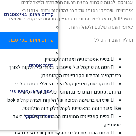
רכם, לבנות נוכחות בחזית הרשת החברתית ולייצר לידים
ותיים שיהפכו בסופו של דבר להכנסות ורווח. אנחנו ב-
קידום ממומן באינסטגרם
AdPower, נדאג לייצר עבורכם קמפיין מודעות אפקטיבי שיתאים
פי העסק שלכם ולקהל היעד.
קידום ממומן בפייסבוק
יך העבודה כולל:
בניית אסטרטגייה ומטרות לקמפיין;
בניית אתרים
הטמעת פיקסל של פייסבוק באתר של הלקוח לצורך
רימרקטינג ומדידת הקמפיינים הממומנים;
מחקר שוק ואפיון קהל היעד הכוללים טרגוט לפי
ייעוץ ושיווק אסטרטגי
מיקום, נתונים דמוגרפיים, תחומי עניין וכוונות רכישה;
שימוש ברשימת תפוצה של הלקוח ויצירת קהל look a
like אשר דומה במאפייניו לקהל הלקוחות הרלוונטי;
ניהול דף עסקי
בניית קמפיינים ממומנים המבוססים על קהל היעד
שאופיין;
ניסוח המודעות על ידי מומחי תוכן שמתאימים את