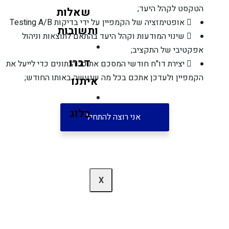
הטקסט לקהל היעד;
שאלות
אופטימזציה של הקמפיין על ידי בדיקות Testing A/B
ותשובות
שינוי המודעות וקהל היעד בהתאם לתוצאות וניהול
אפקטיבי של התקציב;
דברו
יצירת דו"ח חודשי המסכם את כל הנתונים כדי לייעל את
הקמפיין ולעדכן אתכם בכל מה שנעשה באותו החודש;
איתנו
בלוג
אני רוצה להתחיל
X