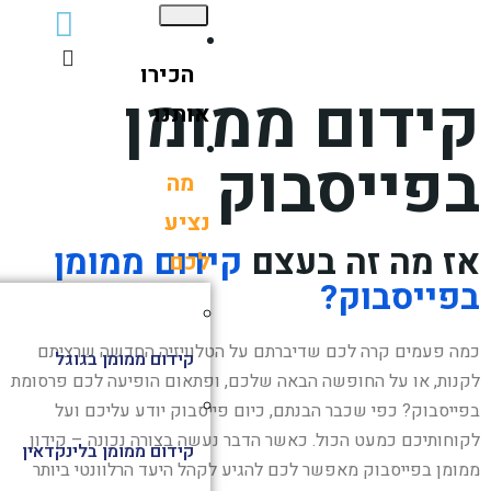
הכירו
ידום ממומן
אותנו
פייסבוק
מה
נציע
 מה זה בעצם
קידום ממומן
לכם
ייסבוק?
 פעמים קרה לכם שדיברתם על הטלוויזיה החדשה שרציתם
קידום ממומן בגוגל
ות, או על החופשה הבאה שלכם, ופתאום הופיעה לכם פרסומת
יסבוק? כפי שכבר הבנתם, כיום פייסבוק יודע עליכם ועל
חותיכם כמעט הכול. כאשר הדבר נעשה בצורה נכונה – קידון
קידום ממומן בלינקדאין
מן בפייסבוק מאפשר לכם להגיע לקהל היעד הרלוונטי ביותר